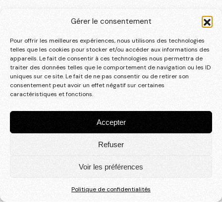
TOURNOI
Gérer le consentement
INTERNATIONAL
Pour offrir les meilleures expériences, nous utilisons des technologies
DIRINON
telles que les cookies pour stocker et/ou accéder aux informations des
appareils. Le fait de consentir à ces technologies nous permettra de
traiter des données telles que le comportement de navigation ou les ID
La victoire de tous !
uniques sur ce site. Le fait de ne pas consentir ou de retirer son
consentement peut avoir un effet négatif sur certaines
caractéristiques et fonctions.
RENDEZ VOUS LES 15 ET
Accepter
Refuser
16 MAI 2027!
Voir les préférences
277
21
7
34
Politique de confidentialités
JOURS
HEURES
MINUTES
SECONDES