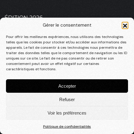
ÉDITION 2026
Gérer le consentement
PLATEAU 2026 – MASCULIN
PLATEAU 2026 – FÉMININ
Pour offrir les meilleures expériences, nous utilisons des technologies
telles que les cookies pour stocker et/ou accéder aux informations des
appareils. Le fait de consentir à ces technologies nous permettra de
traiter des données telles que le comportement de navigation ou les ID
uniques sur ce site. Le fait de ne pas consentir ou de retirer son
consentement peut avoir un effet négatif sur certaines
INFOS PRATIQUES
caractéristiques et fonctions.
LA RSO
CONTACT
Accepter
Refuser
© 2025, une création
Studio en tête
Voir les préférences
Mentions légales
|
Politique de confidentialité
|
cgv
Politique de confidentialités