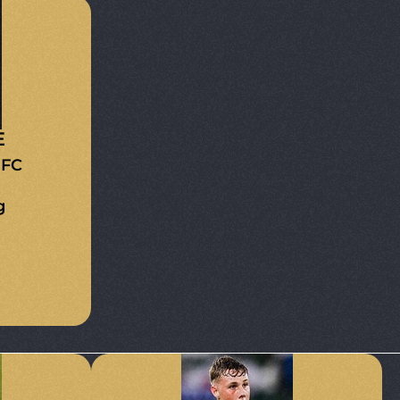
E
 FC
g