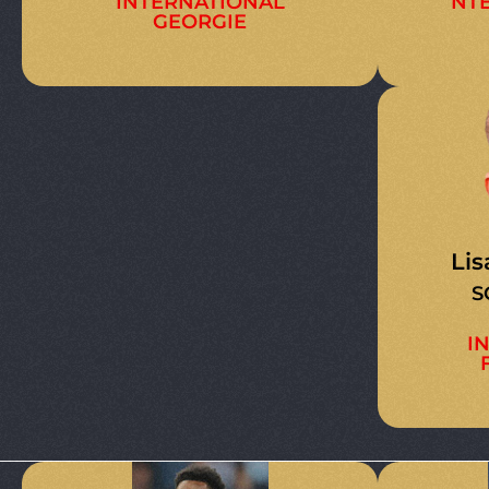
INTERNATIONAL
NTE
GEORGIE
Li
S
I