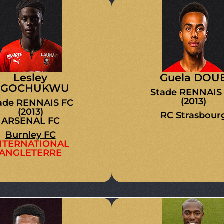
Lesley
Guela DOU
UGOCHUKWU
Stade RENNAIS
(2013)
ade RENNAIS FC
(2013)
RC Strasbour
ARSENAL FC
Burnley FC
NTERNATIONAL
ANGLETERRE