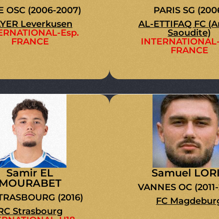
E OSC (2006-2007)
PARIS SG (200
YER Leverkusen
AL-ETTIFAQ FC (A
ERNATIONAL-Esp.
Saoudite)
FRANCE
INTERNATIONAL-
FRANCE
Samir EL
Samuel LOR
MOURABET
VANNES OC (2011-
TRASBOURG (2016)
FC Magdebur
RC Strasbourg