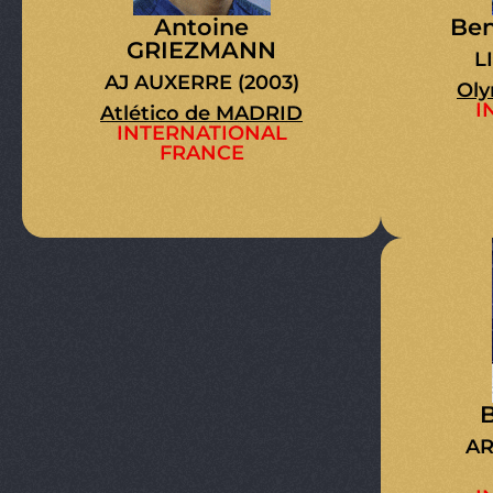
Antoine
Be
GRIEZMANN
L
AJ AUXERRE (2003)
Oly
I
Atlético de MADRID
INTERNATIONAL
FRANCE
AR