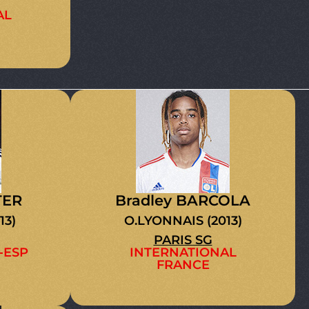
AL
TER
Bradley BARCOLA
13)
O.LYONNAIS (2013)
PARIS SG
-ESP
INTERNATIONAL
FRANCE