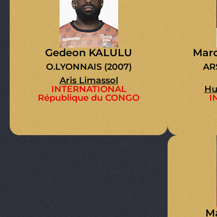
Gedeon KALULU
Mar
O.LYONNAIS (2007)
AR
Aris Limassol
INTERNATIONAL
Hu
République du CONGO
I
M