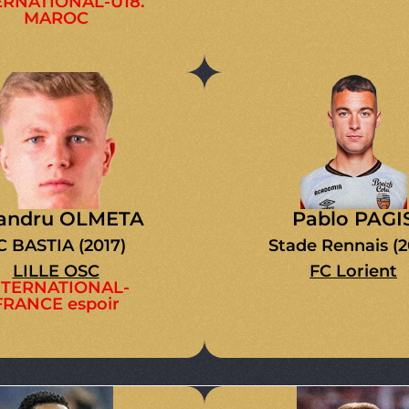
RNATIONAL-U18.
MAROC
sandru OLMETA
Pablo PAGI
C BASTIA (2017)
Stade Rennais (2
LILLE OSC
FC Lorient
NTERNATIONAL-
FRANCE espoir