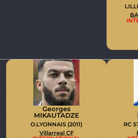
LILL
BA
INT
Georges
MIKAUTADZE
O.LYONNAIS (2011)
RC S
Villarreal CF