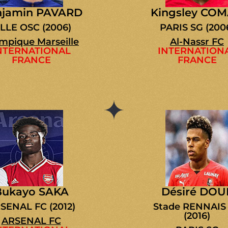
njamin PAVARD
Kingsley CO
ILLE OSC (2006)
PARIS SG (200
mpique Marseille
Al-Nassr FC
NTERNATIONAL
INTERNATION
FRANCE
FRANCE
Bukayo SAKA
Désiré DOU
SENAL FC (2012)
Stade RENNAIS
(2016)
ARSENAL FC