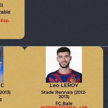
6)
rabie
Esp.
IC
Leo LEROY
2013)
Stade Rennais (2012-
2013)
g
FC Bale
INTERNATIONAL-U19