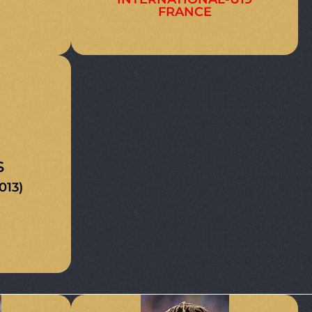
FRANCE
S
013)