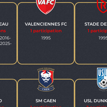
EAU
VALENCIENNES FC
STADE DE
ons
1 participation
1 partici
2016-
1995
199
-2025-
O
SM CAEN
USL DUN