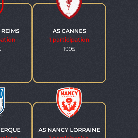
 REIMS
AS CANNES
pation
1 participation
5
1995
KERQUE
AS NANCY LORRAINE