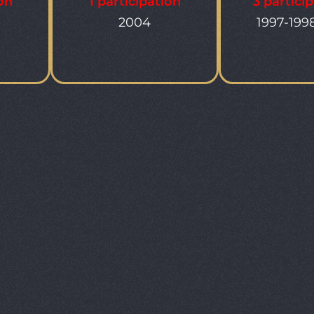
ion
1 participation
3 partici
2004
1997-199