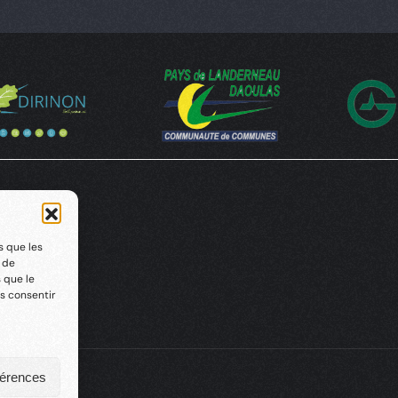
s que les
t de
 que le
s consentir
férences