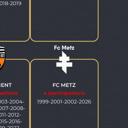
018-2019
IENT
FC METZ
pations
4 participations
003-2004-
1999-2001-2002-2026
007-2008-
11-2012-
015-2016-