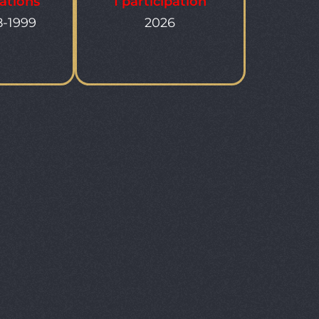
pations
1 participation
8-1999
2026