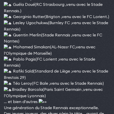
Guéla Doué(RC Strasbourg ,venu avec le Stade
Rennais.)
Georginio Rutter(Brigton ,venu avec le FC Lorient.)
Lesley Ugochukwu(Burnley FC ,venu avec le Stade
Rennais)
Quentin Merlin(Stade Rennais ,venu avec le FC
Nantes)
Mohamed Simakan(AL-Nassr FC,venu avec
l’Olympique de Marseille)
Pablo Pagis(FC Lorient ,venu avec le Stade
Rennais)
Rafiki Saïd(Standard de Liège ,venu avec le Stade
Brestois 29)
Téo Leroy(FC Bale ,venu avec le Stade Rennais)
Bradley Barcola
(Paris Saint Germain ,venu avec
l’Olympique Lyonnais)
… et bien d’autres
Une génération du Stade Rennais exceptionnelle.
Des jeunes joueurs, des rêves plein la tête… avant de