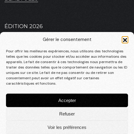
ÉDITION 2026
PLATEAU 2026 – MASCULIN
Gérer le consentement
PLATEAU 2026 – FÉMININ
Pour offrir les meilleures expériences, nous utilisons des technologies
telles que les cookies pour stocker et/ou accéder aux informations des
appareils. Le fait de consentir à ces technologies nous permettra de
traiter des données telles que le comportement de navigation ou les ID
uniques sur ce site. Le fait de ne pas consentir ou de retirer son
INFOS PRATIQUES
consentement peut avoir un effet négatif sur certaines
LA RSO
caractéristiques et fonctions.
CONTACT
Accepter
Refuser
© 2025, une création
Studio en tête
Mentions légales
|
Politique de confidentialité
|
cgv
Voir les préférences