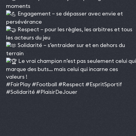
moments
Engagement – se dépasser avec envie et
persévérance
Respect – pour les règles, les arbitres et tous
les acteurs du jeu
Solidarité – s’entraider sur et en dehors du
terrain
Le vrai champion n’est pas seulement celui qui
marque des buts… mais celui qui incarne ces
valeurs !
#FairPlay
#Football
#Respect
#EspritSportif
#Solidarité
#PlaisirDeJouer