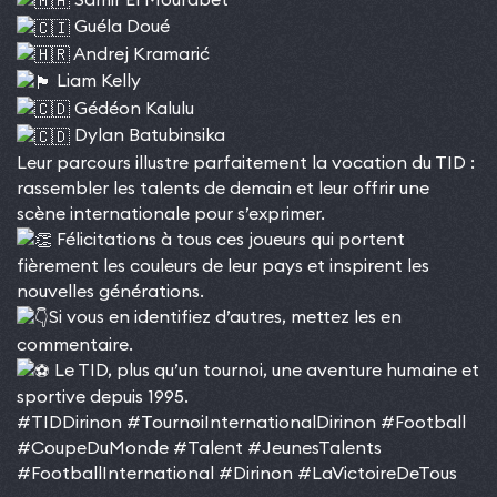
Guéla Doué
Andrej Kramarić
Liam Kelly
Gédéon Kalulu
Dylan Batubinsika
Leur parcours illustre parfaitement la vocation du TID :
rassembler les talents de demain et leur offrir une
scène internationale pour s’exprimer.
Félicitations à tous ces joueurs qui portent
fièrement les couleurs de leur pays et inspirent les
nouvelles générations.
Si vous en identifiez d’autres, mettez les en
commentaire.
Le TID, plus qu’un tournoi, une aventure humaine et
sportive depuis 1995.
#TIDDirinon
#TournoiInternationalDirinon
#Football
#CoupeDuMonde
#Talent
#JeunesTalents
#FootballInternational
#Dirinon
#LaVictoireDeTous