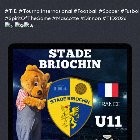
#TID
#TournoiInternational
#Football
#Soccer
#Futbol
#SpiritOfTheGame
#Mascotte
#Dirinon
#TID2026