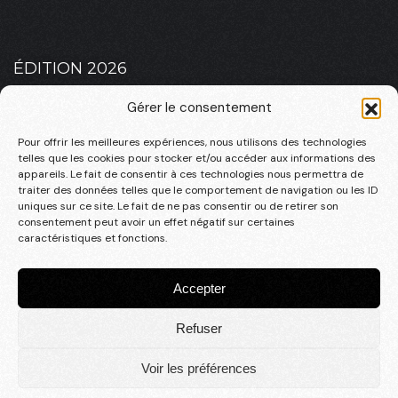
ÉDITION 2026
PLATEAU 2026 – MASCULIN
Gérer le consentement
PLATEAU 2026 – FÉMININ
Pour offrir les meilleures expériences, nous utilisons des technologies
telles que les cookies pour stocker et/ou accéder aux informations des
appareils. Le fait de consentir à ces technologies nous permettra de
traiter des données telles que le comportement de navigation ou les ID
uniques sur ce site. Le fait de ne pas consentir ou de retirer son
INFOS PRATIQUES
consentement peut avoir un effet négatif sur certaines
LA RSO
caractéristiques et fonctions.
CONTACT
Accepter
Refuser
© 2025, une création
Studio en tête
Mentions légales
|
Politique de confidentialité
|
cgv
Voir les préférences