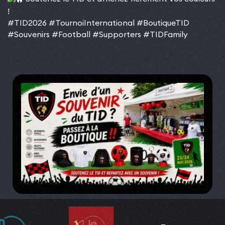
!
#TID2026
#TournoiInternational
#BoutiqueTID
#Souvenirs
#Football
#Supporters
#TIDFamily