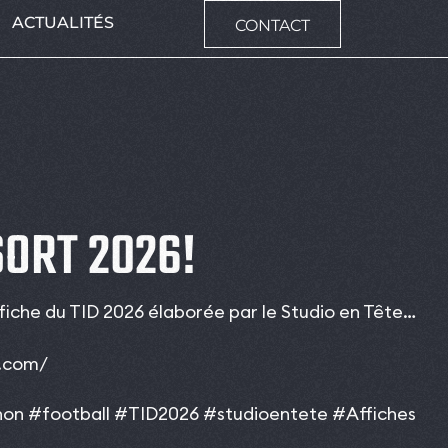
ACTUALITÉS
CONTACT
SORT 2026!
ffiche du TID 2026 élaborée par le
Studio en Tête
…
e.com/
non
#football
#TID2026
#studioentete
#Affiches