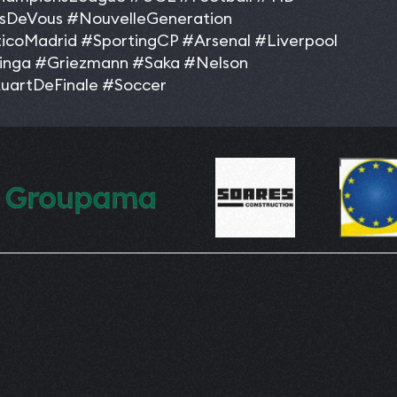
rsDeVous
#NouvelleGeneration
ticoMadrid
#SportingCP
#Arsenal
#Liverpool
inga
#Griezmann
#Saka
#Nelson
uartDeFinale
#Soccer