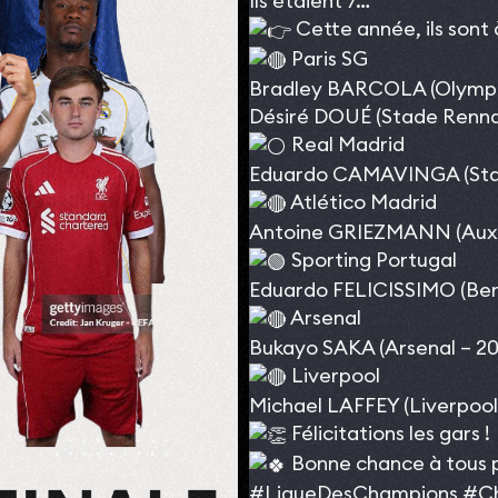
Ils étaient 7…
Cette année, ils sont 
Paris SG
Bradley BARCOLA (Olympiq
Désiré DOUÉ (Stade Rennai
Real Madrid
Eduardo CAMAVINGA (Stad
Atlético Madrid
Antoine GRIEZMANN (Auxe
Sporting Portugal
Eduardo FELICISSIMO (Benf
Arsenal
Bukayo SAKA (Arsenal – 20
Liverpool
Michael LAFFEY (Liverpool 
Félicitations les gars !
Bonne chance à tous po
#LigueDesChampions
#C