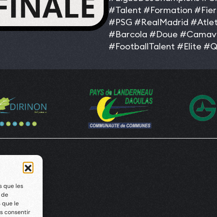
#Talent
#Formation
#Fie
#PSG
#RealMadrid
#Atle
#Barcola
#Doue
#Camav
#FootballTalent
#Elite
#Q
s que les
t de
 que le
s consentir