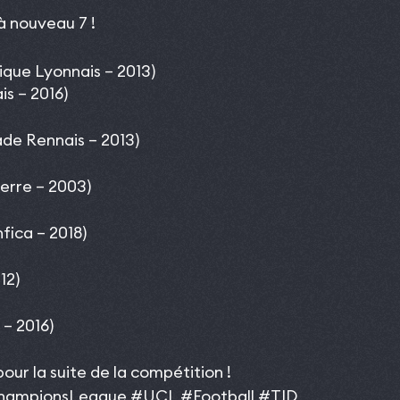
à nouveau 7 !
ue Lyonnais – 2013)
s – 2016)
e Rennais – 2013)
rre – 2003)
ica – 2018)
12)
– 2016)
ur la suite de la compétition !
hampionsLeague
#UCL
#Football
#TID