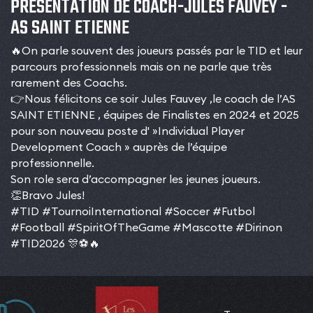
PRÉSENTATION DE COACH-JULES FAUVEY -
AS SAINT ETIENNE
🔥On parle souvent des joueurs passés par le TID et leur
parcours professionnels mais on ne parle que très
rarement des Coachs.
👉Nous félicitons ce soir Jules Fauvey ,le coach de l’AS
SAINT ETIENNE , équipes de Finalistes en 2024 et 2025
pour son nouveau poste d' »Individual Player
Development Coach » auprès de l’équipe
professionnelle.
Son role sera d’accompagner les jeunes joueurs.
👏Bravo Jules!
#TID
#TournoiInternational
#Soccer
#Futbol
#Football
#SpiritOfTheGame
#Mascotte
#Dirinon
#TID2026
🎊⚽️🔥