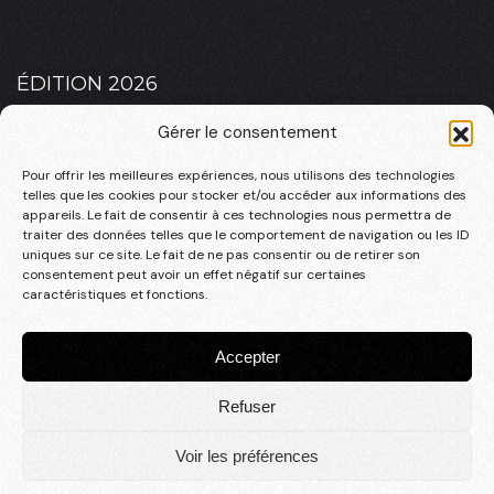
ÉDITION 2026
PLATEAU 2026 – MASCULIN
Gérer le consentement
PLATEAU 2026 – FÉMININ
Pour offrir les meilleures expériences, nous utilisons des technologies
telles que les cookies pour stocker et/ou accéder aux informations des
appareils. Le fait de consentir à ces technologies nous permettra de
traiter des données telles que le comportement de navigation ou les ID
uniques sur ce site. Le fait de ne pas consentir ou de retirer son
INFOS PRATIQUES
consentement peut avoir un effet négatif sur certaines
LA RSO
caractéristiques et fonctions.
CONTACT
Accepter
Refuser
© 2025, une création
Studio en tête
Mentions légales
|
Politique de confidentialité
|
cgv
Voir les préférences