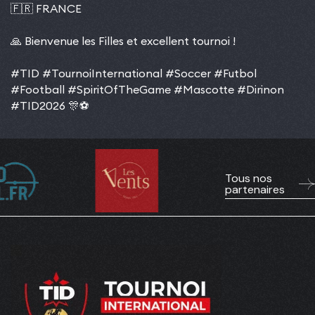
🇫🇷 FRANCE
🙏 Bienvenue les Filles et excellent tournoi !
#TID
#TournoiInternational
#Soccer
#Futbol
#Football
#SpiritOfTheGame
#Mascotte
#Dirinon
#TID2026
🎊⚽️
Tous nos
partenaires