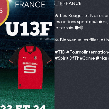
🇫🇷FRANCE
🔥 Les Rouges et Noires a
les actions spectaculaires,
le terrain.🌑🔴
🙏 Bienvenue les filles, et 
#TID
#TournoiInternation
#SpiritOfTheGame
#Masc