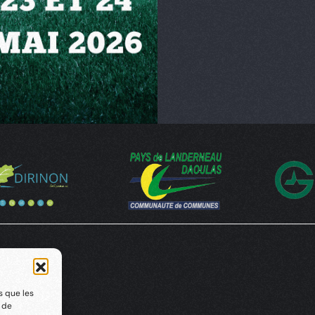
s que les
t de